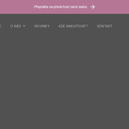
Přepněte na předchozí verzi webu
E
O NÁS
NOVINKY
KDE NAKUPOVAT?
KONTAKT