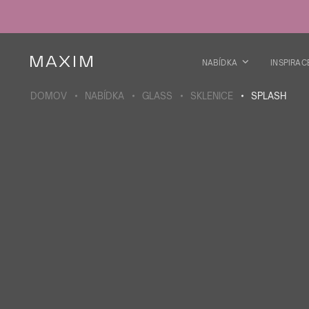
Všechny produkty
Skleničky
Sklenice
Skleničky na lihoviny
NABÍDKA
INSPIRAC
Pivní kříže
Džbány
DOMOV
NABÍDKA
GLASS
SKLENICE
SPLASH
VÍCE O SBÍRCE
Galaxy
collection
Všechny produkty
Termoskleničky
Termoláhve
Vakuová láhev
Láhve na vodu