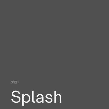
G521
Splash