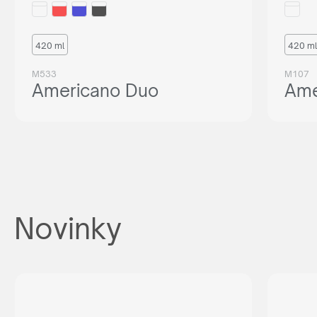
420 ml
420 ml
M533
M107
Americano Duo
Ame
Novinky