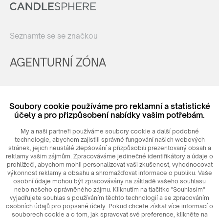
Seznamte se se značkou
AGENTURNÍ ZÓNA
Registrovat
Soubory cookie používáme pro reklamní a statistické
Login
účely a pro přizpůsobení nabídky vašim potřebám.
My a naši partneři používáme soubory cookie a další podobné
technologie, abychom zajistili správné fungování našich webových
stránek, jejich neustálé zlepšování a přizpůsobili prezentovaný obsah a
reklamy vašim zájmům. Zpracováváme jedinečné identifikátory a údaje o
prohlížeči, abychom mohli personalizovat vaši zkušenost, vyhodnocovat
výkonnost reklamy a obsahu a shromažďovat informace o publiku. Vaše
osobní údaje mohou být zpracovávány na základě vašeho souhlasu
nebo našeho oprávněného zájmu. Kliknutím na tlačítko "Souhlasím"
© 2026
MAXIM
Ceramics Sp. z o. o.
vyjadřujete souhlas s používáním těchto technologií a se zpracováním
osobních údajů pro popsané účely. Pokud chcete získat více informací o
souborech cookie a o tom, jak spravovat své preference, klikněte na