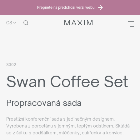
Přepněte na předchozí verzi webu
CS
DOMOV
NABÍDKA
SWAN COFFEE SET
S302
Swan Coffee Set
Propracovaná sada
Prestižní konferenční sada s jedinečným designem.
Vyrobena z porcelánu s jemným, teplým odstínem. Skládá
se z šálku s podšálkem, mléčenky, cukřenky a konvice.