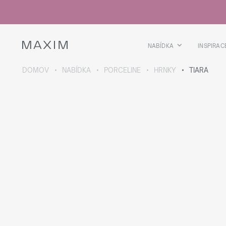
Všechny produkty
Skleničky
Sklenice
Skleničky na lihoviny
NABÍDKA
INSPIRAC
Pivní kříže
Džbány
DOMOV
NABÍDKA
PORCELINE
HRNKY
TIARA
VÍCE O SBÍRCE
Galaxy
collection
Všechny produkty
Termoskleničky
Termoláhve
Vakuová láhev
Láhve na vodu