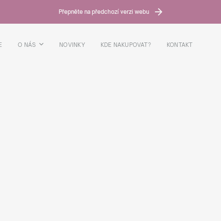
Přepněte na předchozí verzi webu
E
O NÁS
NOVINKY
KDE NAKUPOVAT?
KONTAKT