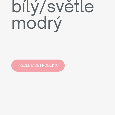
bílý/světle
modrý
PREZENTACE PRODUKTU