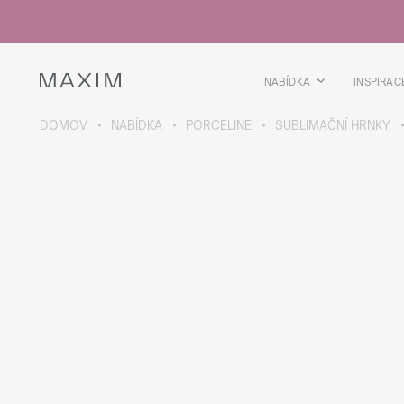
Všechny produkty
Skleničky
Sklenice
Skleničky na lihoviny
NABÍDKA
INSPIRAC
Pivní kříže
Džbány
DOMOV
NABÍDKA
PORCELINE
SUBLIMAČNÍ HRNKY
VÍCE O SBÍRCE
Galaxy
collection
Všechny produkty
Termoskleničky
Termoláhve
Vakuová láhev
Láhve na vodu