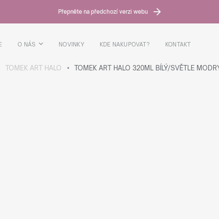
Přepněte na předchozí verzi webu
E
O NÁS
NOVINKY
KDE NAKUPOVAT?
KONTAKT
TOMEK ART HALO
TOMEK ART HALO 320ML BÍLÝ/SVĚTLE MODR