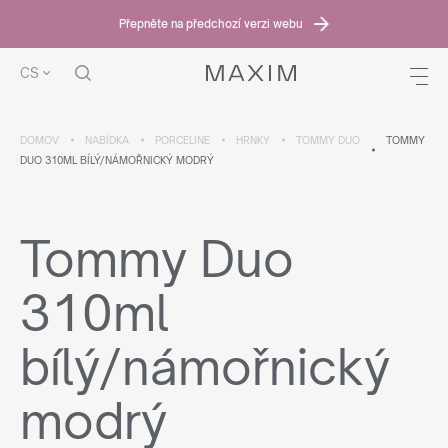
Přepněte na předchozí verzi webu
CS
DOMOV
NABÍDKA
PORCELINE
HRNKY
TOMMY DUO
TOMMY
DUO 310ML BÍLÝ/NÁMOŘNICKÝ MODRÝ
Tommy Duo
310ml
bílý/námořnický
modrý