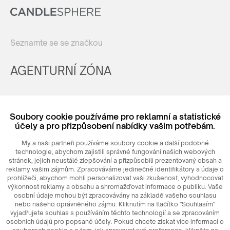
Seznamte se se značkou
AGENTURNÍ ZÓNA
Registrovat
Soubory cookie používáme pro reklamní a statistické
Login
účely a pro přizpůsobení nabídky vašim potřebám.
My a naši partneři používáme soubory cookie a další podobné
technologie, abychom zajistili správné fungování našich webových
stránek, jejich neustálé zlepšování a přizpůsobili prezentovaný obsah a
reklamy vašim zájmům. Zpracováváme jedinečné identifikátory a údaje o
prohlížeči, abychom mohli personalizovat vaši zkušenost, vyhodnocovat
výkonnost reklamy a obsahu a shromažďovat informace o publiku. Vaše
osobní údaje mohou být zpracovávány na základě vašeho souhlasu
nebo našeho oprávněného zájmu. Kliknutím na tlačítko "Souhlasím"
© 2026
MAXIM
Ceramics Sp. z o. o.
vyjadřujete souhlas s používáním těchto technologií a se zpracováním
osobních údajů pro popsané účely. Pokud chcete získat více informací o