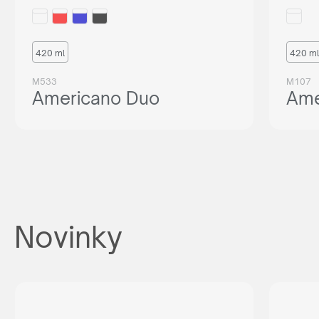
420 ml
420 ml
M533
M107
Americano Duo
Ame
Novinky