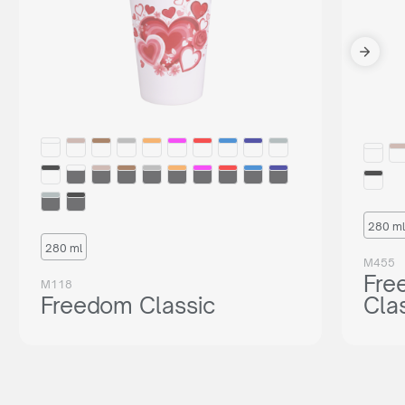
280 ml
280 ml
M455
Fre
M118
Freedom Classic
Cla