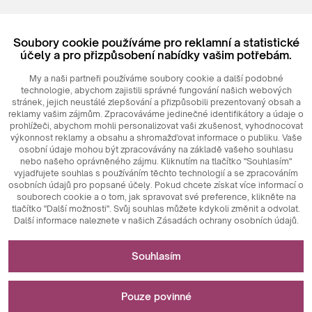
Registrovat
Soubory cookie používáme pro reklamní a statistické
Login
účely a pro přizpůsobení nabídky vašim potřebám.
My a naši partneři používáme soubory cookie a další podobné
technologie, abychom zajistili správné fungování našich webových
stránek, jejich neustálé zlepšování a přizpůsobili prezentovaný obsah a
reklamy vašim zájmům. Zpracováváme jedinečné identifikátory a údaje o
prohlížeči, abychom mohli personalizovat vaši zkušenost, vyhodnocovat
výkonnost reklamy a obsahu a shromažďovat informace o publiku. Vaše
osobní údaje mohou být zpracovávány na základě vašeho souhlasu
nebo našeho oprávněného zájmu. Kliknutím na tlačítko "Souhlasím"
© 2026
MAXIM
Ceramics Sp. z o. o.
vyjadřujete souhlas s používáním těchto technologií a se zpracováním
osobních údajů pro popsané účely. Pokud chcete získat více informací o
souborech cookie a o tom, jak spravovat své preference, klikněte na
tlačítko "Další možnosti". Svůj souhlas můžete kdykoli změnit a odvolat.
Další informace naleznete v našich Zásadách ochrany osobních údajů.
Nezbytné pro fungování webových stránek
Souhlasím
Technicky nezbytné soubory cookie jsou klíčovými prvky,
Slouží k měření a statistickým analýzám
které zajišťují správné fungování webových stránek. Patří
Pouze povinné
mezi ně identifikátory relace, které nám umožňují