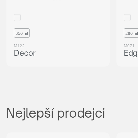
350 ml
280 ml
M122
M071
Decor
Edg
Nejlepší prodejci