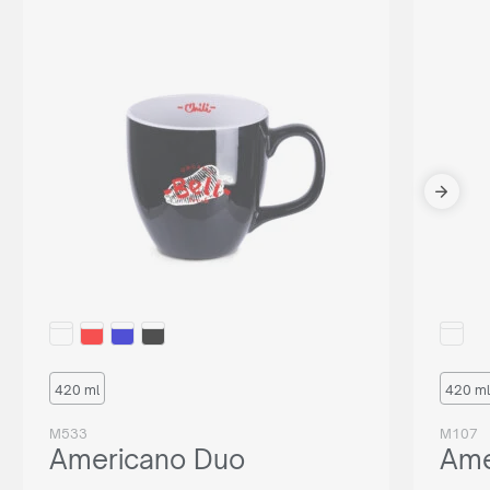
420 ml
420 ml
M533
M107
Americano Duo
Ame