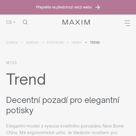
Přepněte na předchozí verzi webu
CS
DOMOV
NABÍDKA
PORCELINE
HRNKY
TREND
M123
Trend
Decentní pozadí pro elegantní
potisky
Elegantní model z vysoce kvalitního porcelánu New Bone
China. Má ergonomické ucho. Je ideálním nosičem pro