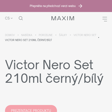
Přepněte na předchozí verzi webu
CS
DOMOV
NABÍDKA
PORCELINE
ŠÁLKY
VICTOR NERO SET
VICTOR NERO SET 210ML ČERNÝ/BÍLÝ
Victor Nero Set
210ml černý/bílý
PREZENTACE PRODUKTU