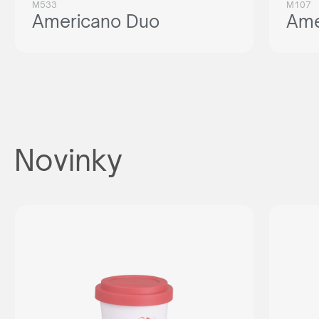
M533
M107
Americano Duo
Ame
Novinky