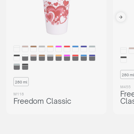
280 ml
280 ml
M455
Fre
M118
Freedom Classic
Cla