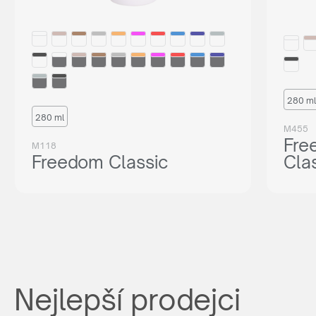
280 ml
280 ml
M455
Fre
M118
Freedom Classic
Cla
Nejlepší prodejci