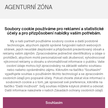
AGENTURNÍ ZÓNA
Registrovat
Soubory cookie používáme pro reklamní a statistické
Login
účely a pro přizpůsobení nabídky vašim potřebám.
My a naši partneři používáme soubory cookie a další podobné
technologie, abychom zajistili správné fungování našich webových
stránek, jejich neustálé zlepšování a přizpůsobili prezentovaný obsah a
reklamy vašim zájmům. Zpracováváme jedinečné identifikátory a údaje o
prohlížeči, abychom mohli personalizovat vaši zkušenost, vyhodnocovat
výkonnost reklamy a obsahu a shromažďovat informace o publiku. Vaše
osobní údaje mohou být zpracovávány na základě vašeho souhlasu
nebo našeho oprávněného zájmu. Kliknutím na tlačítko "Souhlasím"
© 2026
MAXIM
Ceramics Sp. z o. o.
vyjadřujete souhlas s používáním těchto technologií a se zpracováním
osobních údajů pro popsané účely. Pokud chcete získat více informací o
souborech cookie a o tom, jak spravovat své preference, klikněte na
tlačítko "Další možnosti". Svůj souhlas můžete kdykoli změnit a odvolat.
Další informace naleznete v našich Zásadách ochrany osobních údajů.
Nezbytné pro fungování webových stránek
Souhlasím