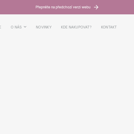
Přepněte na předchozí verzi webu
E
O NÁS
NOVINKY
KDE NAKUPOVAT?
KONTAKT
MPANION
WARM COMPANION 330ML OCELOVÝ/ČERNÝ