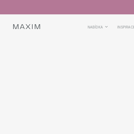
Všechny produkty
Skleničky
Sklenice
Skleničky na lihoviny
NABÍDKA
INSPIRAC
Pivní kříže
Džbány
DOMOV
NABÍDKA
MOOD
MOOD SETS
WARM CO
VÍCE O SBÍRCE
Galaxy
collection
Všechny produkty
Termoskleničky
Termoláhve
Vakuová láhev
Láhve na vodu