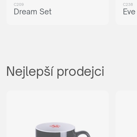
C209
C238
Dream Set
Eve
Nejlepší prodejci