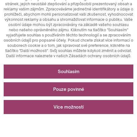
stránek, jejich neustálé zlepšování a přizpůsobili prezentovaný obsah a
reklamy vašim zájmům. Zpracováváme jedinečné identifikátory a údaje o
prohlížeči, abychom mohli personalizovat vaši zkušenost, vyhodnocovat
výkonnost reklamy a obsahu a shromažďovat informace o publiku. Vaše
osobní údaje mohou být zpracovávány na základě vašeho souhlasu
nebo našeho oprávněného zájmu. Kliknutím na tlačítko "Souhlasím"
© 2026
MAXIM
Ceramics Sp. z o. o.
vyjadřujete souhlas s používáním těchto technologií a se zpracováním
osobních údajů pro popsané účely. Pokud chcete získat více informací o
souborech cookie a o tom, jak spravovat své preference, klikněte na
tlačítko "Další možnosti". Svůj souhlas můžete kdykoli změnit a odvolat.
Další informace naleznete v našich Zásadách ochrany osobních údajů.
Nezbytné pro fungování webových stránek
Souhlasím
Technicky nezbytné soubory cookie jsou klíčovými prvky,
Slouží k měření a statistickým analýzám
které zajišťují správné fungování webových stránek. Patří
Pouze povinné
mezi ně identifikátory relace, které nám umožňují
rozpoznat vás při procházení různých stránek, zajišťují
Analytické soubory cookie jsou klíčovým nástrojem
Slouží k zobrazování reklam
konzistenci relace a umožňují funkce, jako jsou nákupní
používaným ke shromažďování údajů o aktivitě uživatelů na
Více možností
košíky a přihlašovací relace. Kromě toho soubory cookie
webových stránkách. Jejich hlavním účelem je analyzovat
ukládají preference uživatelů týkající se přijímání souborů
návštěvnost webových stránek a vyhodnocovat jejich
Marketingové soubory cookie hrají klíčovou roli při
cookie, čímž se eliminuje nutnost opětovného souhlasu při
výkonnost. Analytické soubory cookie nám umožňují
personalizaci a sledování marketingových aktivit na
Při ukládání vašich předvoleb došlo k chybě.
každé návštěvě stránek. Důležité jsou také soubory cookie
sledovat, jak se uživatelé pohybují na webových stránkách,
webových stránkách. Jejich hlavním cílem je shromažďovat
Souhlasím
proti manipulaci s relacemi uživatelů, které zajišťují
který obsah je nejoblíbenější a jaké chování provádějí,
informace o chování uživatelů za účelem poskytování
bezpečnější prohlížení stránek tím, že odhalují a blokují
například klikání nebo interakce s prvky stránky. Tyto
personalizovaného obsahu a reklam. Sledováním aktivit