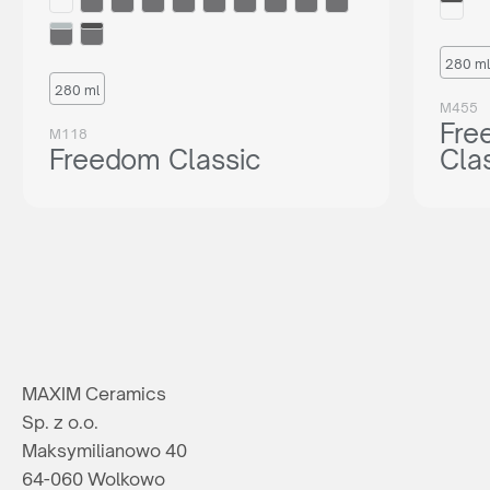
280 ml
280 ml
M455
Fre
M118
Freedom Classic
Cla
MAXIM Ceramics
Sp. z o.o.
Maksymilianowo 40
64-060 Wolkowo