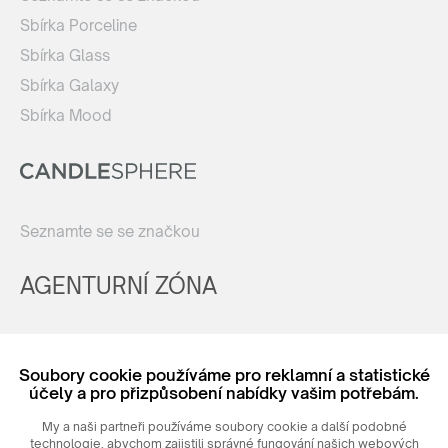
Sbírka Porceline
Sbírka Glass
Sbírka Galaxy
Sbírka Mood
Seznamte se se značkou
AGENTURNÍ ZÓNA
Registrovat
Soubory cookie používáme pro reklamní a statistické
Login
účely a pro přizpůsobení nabídky vašim potřebám.
My a naši partneři používáme soubory cookie a další podobné
technologie, abychom zajistili správné fungování našich webových