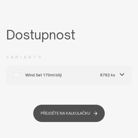
Dostupnost
VARIANTY
Wind Set 170ml bílý
8782 ks
PŘEJDĚTE NA KALKULAČKU