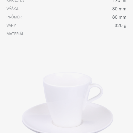
170 ml
KAPACITA
80 mm
VÝŠKA
80 mm
PRŮMĚR
320 g
VÁHY
MATERIÁL