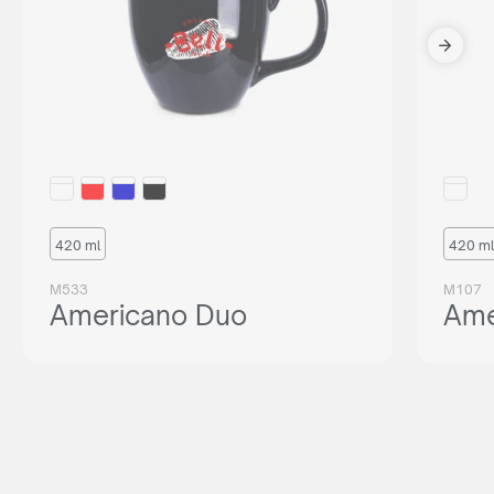
420 ml
420 ml
M533
M107
Americano Duo
Ame