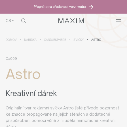
Přepněte na předchozí verzi webu
CS
DOMOV
NABÍDKA
CANDLESPHERE
SVÍČKY
ASTRO
Ca009
Astro
Kreativní dárek
Originální tvar reklamní svíčky Astro jistě přivede pozornost
ke značce propagované na jejích stěnách a dodatečné
přizpůsobení pomocí vůně z ní udělá mimořádně kreativní
dárek.