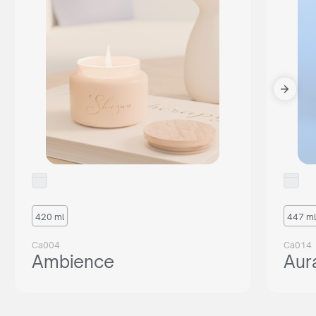
420 ml
447 ml
Ca004
Ca014
Ambience
Aur