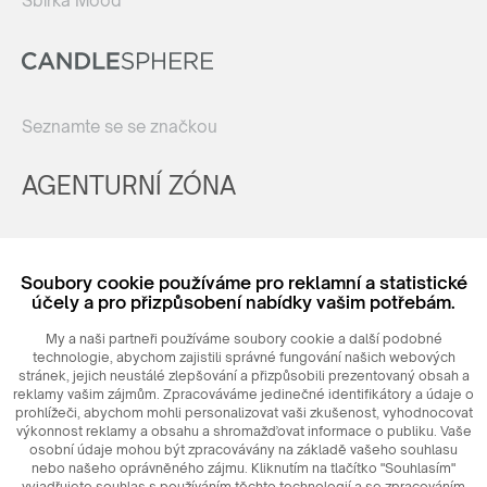
Sbírka Mood
Seznamte se se značkou
AGENTURNÍ ZÓNA
Registrovat
Soubory cookie používáme pro reklamní a statistické
Login
účely a pro přizpůsobení nabídky vašim potřebám.
My a naši partneři používáme soubory cookie a další podobné
technologie, abychom zajistili správné fungování našich webových
stránek, jejich neustálé zlepšování a přizpůsobili prezentovaný obsah a
reklamy vašim zájmům. Zpracováváme jedinečné identifikátory a údaje o
prohlížeči, abychom mohli personalizovat vaši zkušenost, vyhodnocovat
výkonnost reklamy a obsahu a shromažďovat informace o publiku. Vaše
osobní údaje mohou být zpracovávány na základě vašeho souhlasu
nebo našeho oprávněného zájmu. Kliknutím na tlačítko "Souhlasím"
© 2026
MAXIM
Ceramics Sp. z o. o.
vyjadřujete souhlas s používáním těchto technologií a se zpracováním