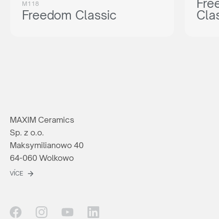
Fre
M118
Freedom Classic
Cla
MAXIM Ceramics
Sp. z o.o.
Maksymilianowo 40
64-060 Wolkowo
VÍCE