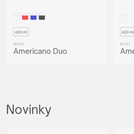
420 ml
420 ml
M533
M107
Americano Duo
Ame
Novinky