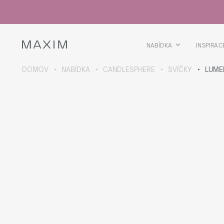
Všechny produkty
Skleničky
Sklenice
Skleničky na lihoviny
NABÍDKA
INSPIRAC
Pivní kříže
Džbány
DOMOV
NABÍDKA
CANDLESPHERE
SVÍČKY
LUME
VÍCE O SBÍRCE
Galaxy
collection
Všechny produkty
Termoskleničky
Termoláhve
Vakuová láhev
Láhve na vodu