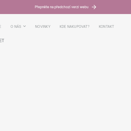
Přepněte na předchozí verzi webu
E
O NÁS
NOVINKY
KDE NAKUPOVAT?
KONTAKT
ET