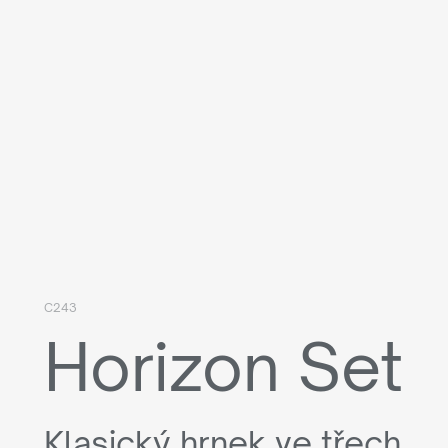
C243
Horizon Set
Klasický hrnek ve třech