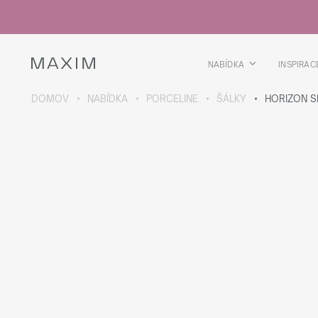
Všechny produkty
Skleničky
Sklenice
Skleničky na lihoviny
NABÍDKA
INSPIRAC
Pivní kříže
Džbány
DOMOV
NABÍDKA
PORCELINE
ŠÁLKY
HORIZON S
VÍCE O SBÍRCE
Galaxy
collection
Všechny produkty
Termoskleničky
Termoláhve
Vakuová láhev
Láhve na vodu