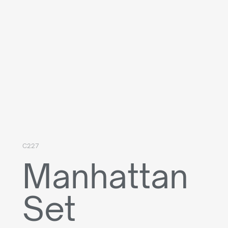
C227
Manhattan
Set