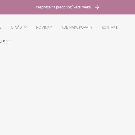
Přepněte na předchozí verzi webu
E
O NÁS
NOVINKY
KDE NAKUPOVAT?
KONTAKT
N SET