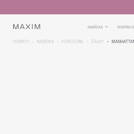
Všechny produkty
Skleničky
Sklenice
Skleničky na lihoviny
NABÍDKA
INSPIRAC
Pivní kříže
Džbány
DOMOV
NABÍDKA
PORCELINE
ŠÁLKY
MANHATTA
VÍCE O SBÍRCE
Galaxy
collection
Všechny produkty
Termoskleničky
Termoláhve
Vakuová láhev
Láhve na vodu