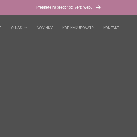
Přepněte na předchozí verzi webu
E
O NÁS
NOVINKY
KDE NAKUPOVAT?
KONTAKT