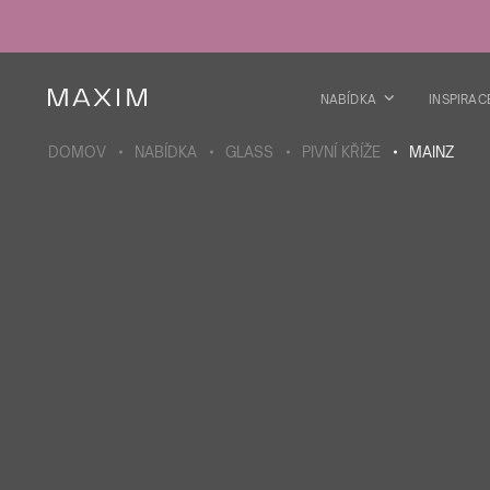
Všechny produkty
Skleničky
Sklenice
Skleničky na lihoviny
NABÍDKA
INSPIRAC
Pivní kříže
Džbány
DOMOV
NABÍDKA
GLASS
PIVNÍ KŘÍŽE
MAINZ
VÍCE O SBÍRCE
Galaxy
collection
Všechny produkty
Termoskleničky
Termoláhve
Vakuová láhev
Láhve na vodu