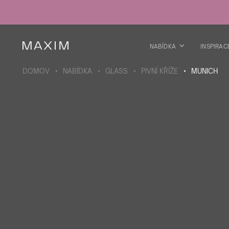
Všechny produkty
Skleničky
Sklenice
Skleničky na lihoviny
NABÍDKA
INSPIRAC
Pivní kříže
Džbány
DOMOV
NABÍDKA
GLASS
PIVNÍ KŘÍŽE
MUNICH
VÍCE O SBÍRCE
Galaxy
collection
Všechny produkty
Termoskleničky
Termoláhve
Vakuová láhev
Láhve na vodu