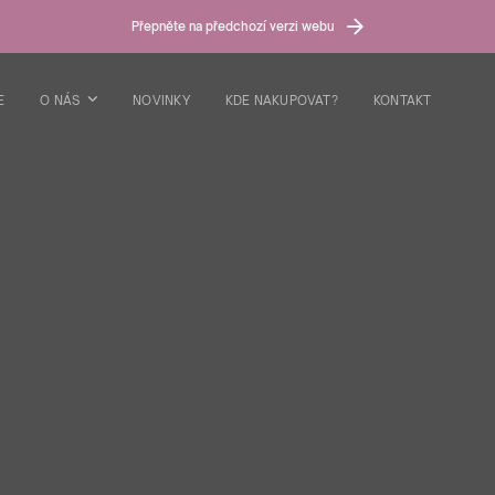
Přepněte na předchozí verzi webu
E
O NÁS
NOVINKY
KDE NAKUPOVAT?
KONTAKT