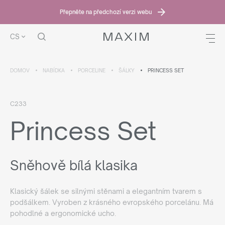
Přepněte na předchozí verzi webu
CS
DOMOV
NABÍDKA
PORCELINE
ŠÁLKY
PRINCESS SET
C233
Princess Set
Sněhově bílá klasika
Klasický šálek se silnými stěnami a elegantním tvarem s
podšálkem. Vyroben z krásného evropského porcelánu. Má
pohodlné a ergonomické ucho.