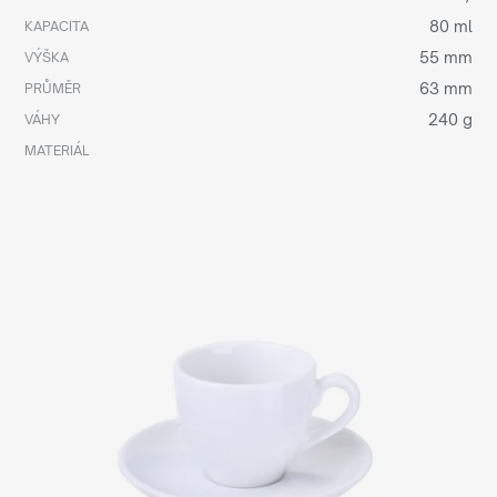
80 ml
KAPACITA
55 mm
VÝŠKA
63 mm
PRŮMĚR
240 g
VÁHY
MATERIÁL