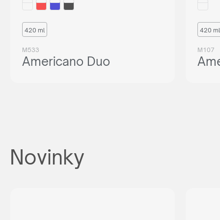
420 ml
420 ml
M533
M107
Americano Duo
Ame
Novinky