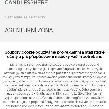
Seznamte se se značkou
AGENTURNÍ ZÓNA
Registrovat
Soubory cookie používáme pro reklamní a statistické
Login
účely a pro přizpůsobení nabídky vašim potřebám.
My a naši partneři používáme soubory cookie a další podobné
technologie, abychom zajistili správné fungování našich webových
stránek, jejich neustálé zlepšování a přizpůsobili prezentovaný obsah a
reklamy vašim zájmům. Zpracováváme jedinečné identifikátory a údaje o
prohlížeči, abychom mohli personalizovat vaši zkušenost, vyhodnocovat
výkonnost reklamy a obsahu a shromažďovat informace o publiku. Vaše
osobní údaje mohou být zpracovávány na základě vašeho souhlasu
nebo našeho oprávněného zájmu. Kliknutím na tlačítko "Souhlasím"
© 2026
MAXIM
Ceramics Sp. z o. o.
vyjadřujete souhlas s používáním těchto technologií a se zpracováním
osobních údajů pro popsané účely. Pokud chcete získat více informací o
souborech cookie a o tom, jak spravovat své preference, klikněte na