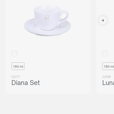
180 ml
180 ml
C217
C239
Diana Set
Lun