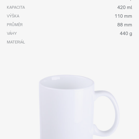
420 ml
KAPACITA
110 mm
VÝŠKA
88 mm
PRŮMĚR
440 g
VÁHY
MATERIÁL