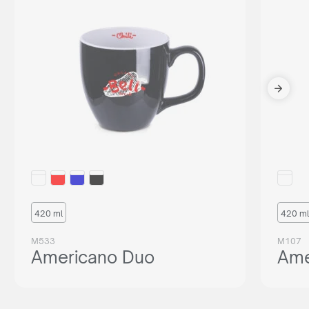
420 ml
420 ml
M533
M107
Americano Duo
Ame