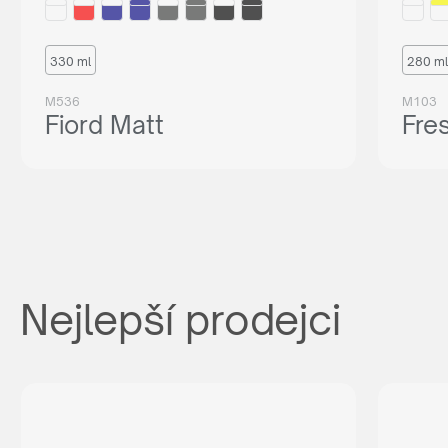
330 ml
280 ml
M536
M103
Fiord Matt
Fre
Nejlepší prodejci