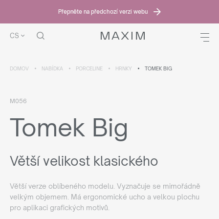
Přepněte na předchozí verzi webu
CS
DOMOV
NABÍDKA
PORCELINE
HRNKY
TOMEK BIG
M056
Tomek Big
Větší velikost klasického
Větší verze oblíbeného modelu. Vyznačuje se mimořádně
velkým objemem. Má ergonomické ucho a velkou plochu
pro aplikaci grafických motivů.