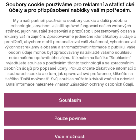
Soubory cookie používáme pro reklamní a statistické
Login
účely a pro přizpůsobení nabídky vašim potřebám.
My a naši partneři používáme soubory cookie a další podobné
technologie, abychom zajistili správné fungování našich webových
stránek, jejich neustálé zlepšování a přizpůsobili prezentovaný obsah a
reklamy vašim zájmům. Zpracováváme jedinečné identifikátory a údaje o
prohlížeči, abychom mohli personalizovat vaši zkušenost, vyhodnocovat
výkonnost reklamy a obsahu a shromažďovat informace o publiku. Vaše
osobní údaje mohou být zpracovávány na základě vašeho souhlasu
nebo našeho oprávněného zájmu. Kliknutím na tlačítko "Souhlasím"
© 2026
MAXIM
Ceramics Sp. z o. o.
vyjadřujete souhlas s používáním těchto technologií a se zpracováním
osobních údajů pro popsané účely. Pokud chcete získat více informací o
souborech cookie a o tom, jak spravovat své preference, klikněte na
tlačítko "Další možnosti". Svůj souhlas můžete kdykoli změnit a odvolat.
Další informace naleznete v našich Zásadách ochrany osobních údajů.
Nezbytné pro fungování webových stránek
Souhlasím
Technicky nezbytné soubory cookie jsou klíčovými prvky,
Slouží k měření a statistickým analýzám
které zajišťují správné fungování webových stránek. Patří
Pouze povinné
mezi ně identifikátory relace, které nám umožňují
rozpoznat vás při procházení různých stránek, zajišťují
Analytické soubory cookie jsou klíčovým nástrojem
Slouží k zobrazování reklam
konzistenci relace a umožňují funkce, jako jsou nákupní
používaným ke shromažďování údajů o aktivitě uživatelů na
Více možností
košíky a přihlašovací relace. Kromě toho soubory cookie
webových stránkách. Jejich hlavním účelem je analyzovat