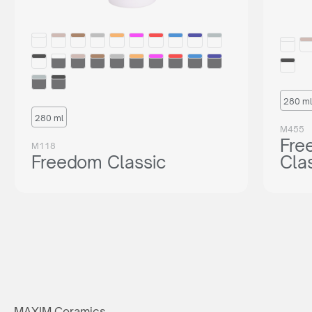
280 ml
280 ml
M455
Fre
M118
Freedom Classic
Cla
MAXIM Ceramics